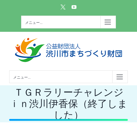
Skip
Custom
YouTube
to
content
メニュー...
メニュー...
ＴＧＲラリーチャレンジ
ｉｎ渋川伊香保（終了しま
した）