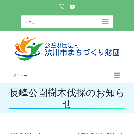
Skip
Custom
YouTube
to
content
メニュー...
メニュー...
長峰公園樹木伐採のお知ら
せ