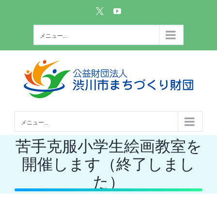
Skip
Custom
YouTube
to
content
メニュー...
メニュー...
苦手克服小学生絵画教室を
開催します（終了しまし
た）