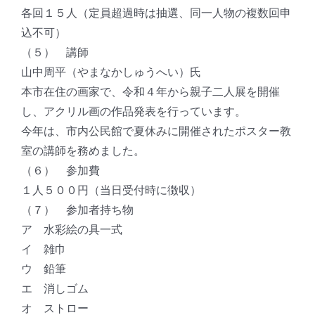
各回１５人（定員超過時は抽選、同一人物の複数回申
込不可）
（５） 講師
山中周平（やまなかしゅうへい）氏
本市在住の画家で、令和４年から親子二人展を開催
し、アクリル画の作品発表を行っています。
今年は、市内公民館で夏休みに開催されたポスター教
室の講師を務めました。
（６） 参加費
１人５００円（当日受付時に徴収）
（７） 参加者持ち物
ア 水彩絵の具一式
イ 雑巾
ウ 鉛筆
エ 消しゴム
オ ストロー