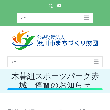
Skip
Custom
YouTube
to
content
メニュー...
メニュー...
木暮組スポーツパーク赤
城 停電のお知らせ