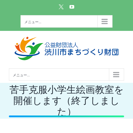
Skip
Custom
YouTube
to
content
メニュー...
メニュー...
苦手克服小学生絵画教室を
開催します（終了しまし
た）