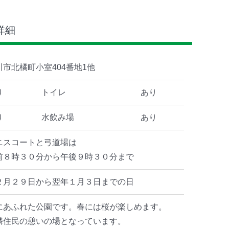
詳細
川市北橘町小室404番地1他
り
トイレ
あり
り
水飲み場
あり
ニスコートと弓道場は
前８時３０分から午後９時３０分まで
２月２９日から翌年１月３日までの日
にあふれた公園です。春には桜が楽しめます。
隣住民の憩いの場となっています。