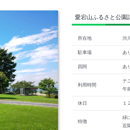
愛宕山ふるさと公園
所在地
渋
駐車場
あ
四阿
あ
テ
利用時間
午
休日
１
緑
特徴
近